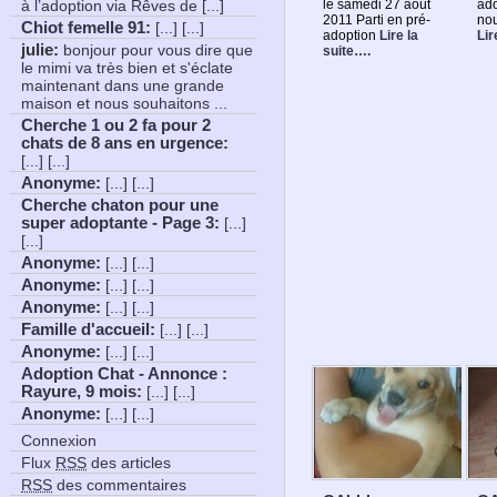
le samedi 27 août
ado
à l’adoption via Rêves de [...]
2011 Parti en pré-
nou
Chiot femelle 91
:
[...] [...]
adoption
Lire la
Lir
julie:
bonjour pour vous dire que
suite….
le mimi va très bien et s'éclate
maintenant dans une grande
maison et nous souhaitons ...
Cherche 1 ou 2 fa pour 2
chats de 8 ans en urgence
:
[...] [...]
Anonyme
:
[...] [...]
Cherche chaton pour une
super adoptante - Page 3
:
[...]
[...]
Anonyme
:
[...] [...]
Anonyme
:
[...] [...]
Anonyme
:
[...] [...]
Famille d'accueil
:
[...] [...]
Anonyme
:
[...] [...]
Adoption Chat - Annonce :
Rayure, 9 mois
:
[...] [...]
Anonyme
:
[...] [...]
Connexion
Flux
RSS
des articles
RSS
des commentaires