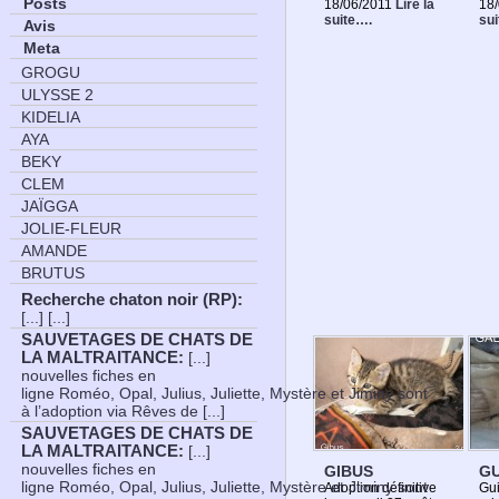
Posts
18/06/2011
Lire la
18
suite….
su
Avis
Meta
GROGU
ULYSSE 2
KIDELIA
AYA
BEKY
CLEM
JAÏGGA
JOLIE-FLEUR
AMANDE
BRUTUS
Recherche chaton noir (RP)
:
[...] [...]
SAUVETAGES DE CHATS DE
LA MALTRAITANCE
:
[...]
nouvelles fiches en
ligne Roméo, Opal, Julius, Juliette, Mystère et Jiminy sont
à l’adoption via Rêves de [...]
SAUVETAGES DE CHATS DE
LA MALTRAITANCE
:
[...]
nouvelles fiches en
GIBUS
G
ligne Roméo, Opal, Julius, Juliette, Mystère et Jiminy sont
Adoption définitive
Gui