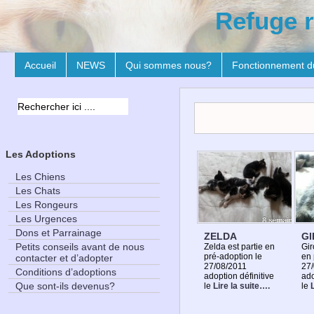
Refuge r
Accueil
NEWS
Qui sommes nous?
Fonctionnement d
Les Adoptions
Les Chiens
Les Chats
Les Rongeurs
Les Urgences
Dons et Parrainage
ZELDA
G
Petits conseils avant de nous
Zelda est partie en
Gir
pré-adoption le
en 
contacter et d’adopter
27/08/2011
27
Conditions d’adoptions
adoption définitive
ado
Que sont-ils devenus?
le
Lire la suite….
le