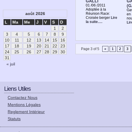
GALLI
GA
01 /06 /2011
(G
Adoptée à la
Gav
août 2026
Réunion Race:
en 
Croisée berger
Lire
nou
la suite….
L
Ma
Me
J
V
S
D
Lir
1
2
3
4
5
6
7
8
9
10
11
12
13
14
15
16
17
18
19
20
21
22
23
Page 3 of 5
«
1
2
3
24
25
26
27
28
29
30
31
« juil
Liens Utiles
Contactez Nous
Mentions Légales
Reglement Intérieur
Statuts