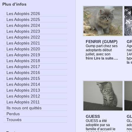
Plus d’infos
Les Adoptés 2026
Les Adoptés 2025
Les Adoptés 2024
Les Adoptés 2023
Les Adoptés 2022
FENRIR (GUMP)
GR
Les Adoptés 2021
Gump part chez ses
Age
Les Adoptés 2020
adoptants début
nai
juillet, avec son
14
Les Adoptés 2019
frère
Lire la suite….
ty
Les Adoptés 2018
la 
Les Adoptés 2017
Les Adoptés 2016
Les Adoptés 2015
Les Adoptés 2014
Les Adoptés 2013
Les Adoptés 2012
Les Adoptés 2011
Ils nous ont quittés
Perdus
GUESS
G
Trouvés
GUESS a été
GL
adoptée par sa
ado
famille d’accueil le
nou