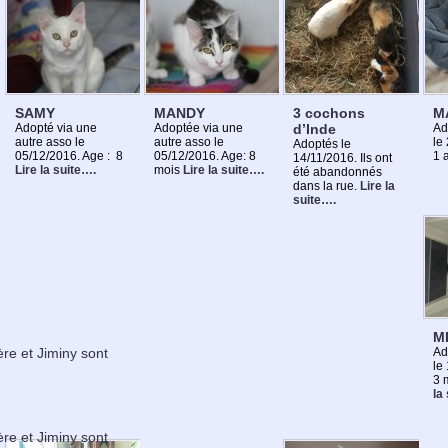
SAMY
MANDY
3 cochons
M
Adopté via une
Adoptée via une
d’Inde
Ad
autre asso le
autre asso le
le
Adoptés le
05/12/2016. Age : 8
05/12/2016. Age: 8
1 
14/11/2016. Ils ont
Lire la suite….
mois
Lire la suite….
été abandonnés
dans la rue.
Lire la
suite….
M
Ad
ère et Jiminy sont
le
3 
la
ère et Jiminy sont