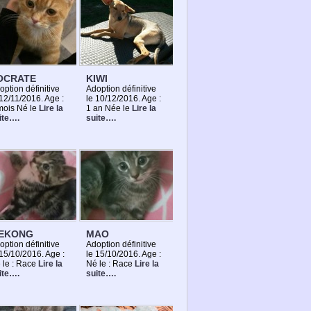
OCRATE
KIWI
option définitive
Adoption définitive
 12/11/2016. Age :
le 10/12/2016. Age :
mois Né le
Lire la
1 an Née le
Lire la
ite….
suite….
EKONG
MAO
option définitive
Adoption définitive
 15/10/2016. Age :
le 15/10/2016. Age :
 le : Race
Lire la
Né le : Race
Lire la
ite….
suite….