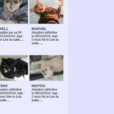
AELL
MARVEL
optée par sa FA
Adoption définitive
 22/10/2016. Age :
le 08/10/2016. Age :
an
Lire la suite….
5 mois Né le
Lire la
suite….
ISHA
NAIYOU
option définitive
Adoption définitive
 10/03/2016/. Age :
le 08/10/2016. Age :
mois Née le
Lire
2 mois Né le
Lire la
 suite….
suite….