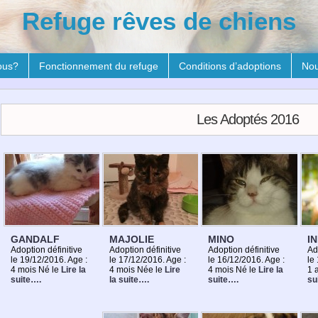
Refuge rêves de chiens
ous?
Fonctionnement du refuge
Conditions d’adoptions
Nou
Les Adoptés 2016
GANDALF
MAJOLIE
MINO
IN
Adoption définitive
Adoption définitive
Adoption définitive
Ad
le 19/12/2016. Age :
le 17/12/2016. Age :
le 16/12/2016. Age :
le
4 mois Né le
Lire la
4 mois Née le
Lire
4 mois Né le
Lire la
1 
suite….
la suite….
suite….
su