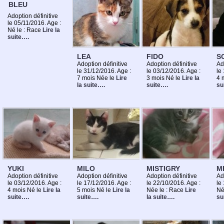
BLEU
Adoption définitive
le 05/11/2016. Age :
Né le : Race
Lire la
suite….
LEA
FIDO
S
Adoption définitive
Adoption définitive
Ad
le 31/12/2016. Age :
le 03/12/2016. Age :
le
7 mois Née le
Lire
3 mois Né le
Lire la
4 
la suite….
suite….
su
YUKI
MILO
MISTIGRY
M
Adoption définitive
Adoption définitive
Adoption définitive
Ad
le 03/12/2016. Age :
le 17/12/2016. Age :
le 22/10/2016. Age :
le
4 mois Né le
Lire la
5 mois Né le
Lire la
Née le : Race
Lire
Né
suite….
suite….
la suite….
su