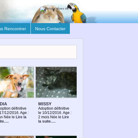
s Rencontrer
Nous Contacter
DIA
MISSY
option définitive
Adoption définitive
 17/12/2016. Age :
le 10/12/2016. Age :
an Née le
Lire la
2 mois Née le
Lire
ite….
la suite….