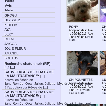
Posts
Avis
Meta
GROGU
ULYSSE 2
KIDELIA
PONY
C
AYA
Adoption définitive
Ado
le 09/01/2016. Age :
le 
BEKY
3 ans Né en
Lire la
2 a
CLEM
suite….
Lir
JAÏGGA
JOLIE-FLEUR
AMANDE
BRUTUS
Recherche chaton noir (RP)
:
[...] [...]
SAUVETAGES DE CHATS DE
LA MALTRAITANCE
:
[...]
CHIPOUNETTE
L
nouvelles fiches en
Adoption définitive
Ado
ligne Roméo, Opal, Julius, Juliette, Mystère et Jiminy sont
le 26/01/2016. Age :
le 
à l’adoption via Rêves de [...]
1 an 1/2 environ
5 m
SAUVETAGES DE CHATS DE
Lire la suite….
Lir
LA MALTRAITANCE
:
[...]
nouvelles fiches en
ligne Roméo, Opal, Julius, Juliette, Mystère et Jiminy sont