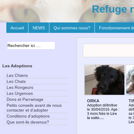
Refuge r
Accueil
NEWS
Qui sommes nous?
Fonctionnement d
Les Adoptions
Les Chiens
Les Chats
Les Rongeurs
Les Urgences
Dons et Parrainage
ORKA
TI
Petits conseils avant de nous
Adoption définitive
Ad
le 30/04/2016. Age :
déf
contacter et d’adopter
3 mois Née le
Lire
sa 
Conditions d’adoptions
la suite….
le 
Que sont-ils devenus?
Lir