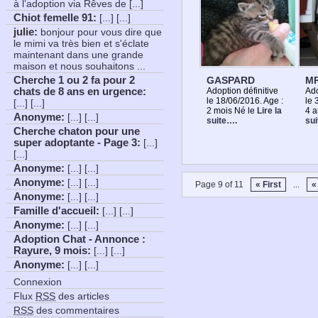
à l’adoption via Rêves de [...]
Chiot femelle 91
:
[...] [...]
julie:
bonjour pour vous dire que
le mimi va très bien et s'éclate
maintenant dans une grande
maison et nous souhaitons ...
GASPARD
MR
Cherche 1 ou 2 fa pour 2
Adoption définitive
Ado
chats de 8 ans en urgence
:
le 18/06/2016. Age :
le 
[...] [...]
2 mois Né le
Lire la
4 a
Anonyme
:
[...] [...]
suite….
su
Cherche chaton pour une
super adoptante - Page 3
:
[...]
[...]
Anonyme
:
[...] [...]
Anonyme
:
[...] [...]
Page 9 of 11
« First
...
«
Anonyme
:
[...] [...]
Famille d'accueil
:
[...] [...]
Anonyme
:
[...] [...]
Adoption Chat - Annonce :
Rayure, 9 mois
:
[...] [...]
Anonyme
:
[...] [...]
Connexion
Flux
RSS
des articles
RSS
des commentaires