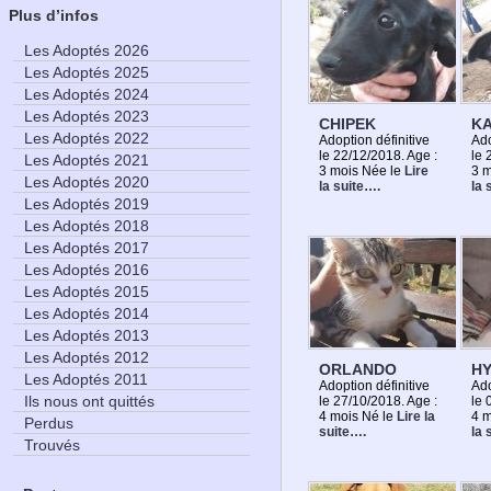
Plus d’infos
Les Adoptés 2026
Les Adoptés 2025
Les Adoptés 2024
Les Adoptés 2023
CHIPEK
KA
Les Adoptés 2022
Adoption définitive
Ado
le 22/12/2018. Age :
le 
Les Adoptés 2021
3 mois Née le
Lire
3 
Les Adoptés 2020
la suite….
la 
Les Adoptés 2019
Les Adoptés 2018
Les Adoptés 2017
Les Adoptés 2016
Les Adoptés 2015
Les Adoptés 2014
Les Adoptés 2013
Les Adoptés 2012
ORLANDO
H
Les Adoptés 2011
Adoption définitive
Ado
Ils nous ont quittés
le 27/10/2018. Age :
le 
4 mois Né le
Lire la
4 
Perdus
suite….
la 
Trouvés