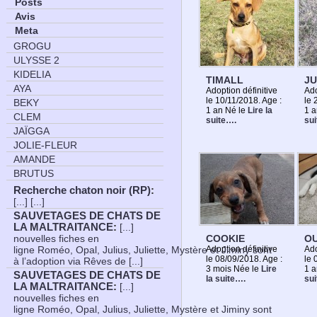
Posts
Avis
Meta
GROGU
ULYSSE 2
KIDELIA
TIMALL
J
AYA
Adoption définitive
Ado
le 10/11/2018. Age :
le 
BEKY
1 an Né le
Lire la
1 
CLEM
suite….
su
JAÏGGA
JOLIE-FLEUR
AMANDE
BRUTUS
Recherche chaton noir (RP)
:
[...] [...]
SAUVETAGES DE CHATS DE
LA MALTRAITANCE
:
[...]
COOKIE
O
nouvelles fiches en
Adoption définitive
Ado
ligne Roméo, Opal, Julius, Juliette, Mystère et Jiminy sont
le 08/09/2018. Age :
le 
à l’adoption via Rêves de [...]
3 mois Née le
Lire
1 a
SAUVETAGES DE CHATS DE
la suite….
su
LA MALTRAITANCE
:
[...]
nouvelles fiches en
ligne Roméo, Opal, Julius, Juliette, Mystère et Jiminy sont