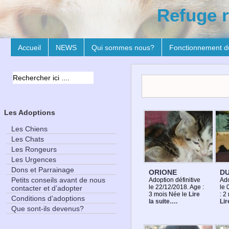
Refuge r
Accueil
NEWS
Qui sommes nous?
Fonctionnement d
Les Adoptions
Les Chiens
Les Chats
Les Rongeurs
Les Urgences
Dons et Parrainage
ORIONE
D
Petits conseils avant de nous
Adoption définitive
Ado
le 22/12/2018. Age :
le 
contacter et d’adopter
3 mois Née le
Lire
: 2
Conditions d’adoptions
la suite….
Lir
Que sont-ils devenus?