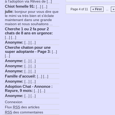
à l’adoption via Rêves de [...]
Chiot femelle 91
:
[...] [...]
Page 4 of 11
« First
...
«
julie:
bonjour pour vous dire que
le mimi va très bien et s'éclate
maintenant dans une grande
maison et nous souhaitons ...
Cherche 1 ou 2 fa pour 2
chats de 8 ans en urgence
:
[...] [...]
Anonyme
:
[...] [...]
Cherche chaton pour une
super adoptante - Page 3
:
[...]
[...]
Anonyme
:
[...] [...]
Anonyme
:
[...] [...]
Anonyme
:
[...] [...]
Famille d'accueil
:
[...] [...]
Anonyme
:
[...] [...]
Adoption Chat - Annonce :
Rayure, 9 mois
:
[...] [...]
Anonyme
:
[...] [...]
Connexion
Flux
RSS
des articles
RSS
des commentaires