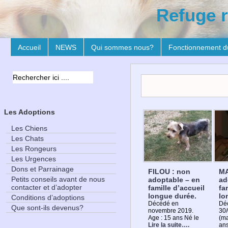
Refuge r
Accueil
NEWS
Qui sommes nous?
Fonctionnement d
Les Adoptions
Les Chiens
Les Chats
Les Rongeurs
Les Urgences
Dons et Parrainage
FILOU : non
MA
Petits conseils avant de nous
adoptable – en
ad
contacter et d’adopter
famille d’accueil
fa
longue durée.
lo
Conditions d’adoptions
Décédé en
Dé
Que sont-ils devenus?
novembre 2019.
30
Age : 15 ans Né le
(ma
Lire la suite….
an