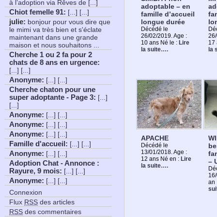
à l’adoption via Rêves de [...]
adoptable – en
ad
Chiot femelle 91
:
[...] [...]
famille d’accueil
fa
longue durée
lo
julie:
bonjour pour vous dire que
Décédé le
Dé
le mimi va très bien et s'éclate
26/02/2019. Age :
26/
maintenant dans une grande
10 ans Né le :
Lire
17 
maison et nous souhaitons ...
la suite….
la 
Cherche 1 ou 2 fa pour 2
chats de 8 ans en urgence
:
[...] [...]
Anonyme
:
[...] [...]
Cherche chaton pour une
super adoptante - Page 3
:
[...]
[...]
Anonyme
:
[...] [...]
Anonyme
:
[...] [...]
Anonyme
:
[...] [...]
APACHE
WI
Famille d'accueil
:
[...] [...]
Décédé le
be
13/01/2018. Age :
fa
Anonyme
:
[...] [...]
12 ans Né en :
Lire
– 
Adoption Chat - Annonce :
la suite….
Déc
Rayure, 9 mois
:
[...] [...]
16/
Anonyme
:
[...] [...]
an
su
Connexion
Flux
RSS
des articles
RSS
des commentaires