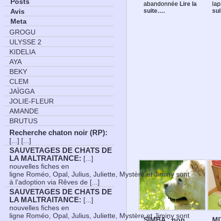
Posts
abandonnée
Lire la
lap
suite….
su
Avis
Meta
GROGU
ULYSSE 2
KIDELIA
AYA
BEKY
CLEM
JAÏGGA
JOLIE-FLEUR
AMANDE
BRUTUS
Recherche chaton noir (RP)
:
[...] [...]
SAUVETAGES DE CHATS DE
LA MALTRAITANCE
:
[...]
nouvelles fiches en
ligne Roméo, Opal, Julius, Juliette, Mystère et Jiminy sont
à l’adoption via Rêves de [...]
SAUVETAGES DE CHATS DE
LA MALTRAITANCE
:
[...]
nouvelles fiches en
ligne Roméo, Opal, Julius, Juliette, Mystère et Jiminy sont
SIMBA : non
MI