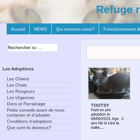
Refuge r
Accueil
NEWS
Qui sommes nous?
Fonctionnement d
Les Adoptions
Les Chiens
Les Chats
Les Rongeurs
Les Urgences
Dons et Parrainage
TOOTSY
Petits conseils avant de nous
Parti en pré-
adoption le
contacter et d’adopter
08/06/2024. Age : 2
Conditions d’adoptions
ans Né le
Lire la
Que sont-ils devenus?
suite….