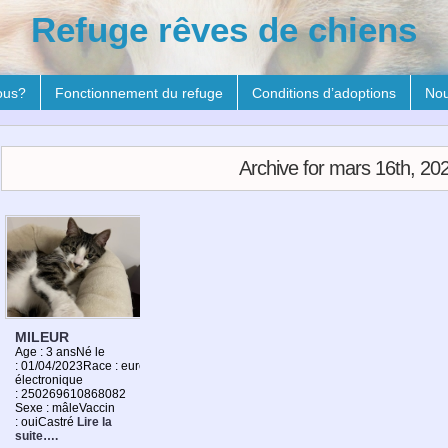
Refuge rêves de chiens
ous?
Fonctionnement du refuge
Conditions d’adoptions
Nou
Archive for mars 16th, 20
MILEUR
Age : 3 ansNé le
: 01/04/2023Race : européenIdentification
électronique
: 250269610868082
Sexe : mâleVaccin
: ouiCastré
Lire la
suite….