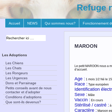
Refuge r
Accueil
NEWS
Qui sommes nous?
Fonctionnement d
MAROON
Les Adoptions
Les Chiens
Le petit MAROON nous a ma
Les Chats
d’accueil.
Les Rongeurs
Les Urgences
Age :
1 mois 1/2 Né le 1
Dons et Parrainage
Race :
Type européen
Petits conseils avant de nous
Identification élect
contacter et d’adopter
Sexe :
Mâle
Conditions d’adoptions
Vaccin :
En cours
Que sont-ils devenus?
Stérilisé / castré :
à 
Caractère :
Maroon est 