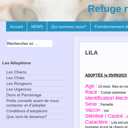
Refuge r
Accueil
NEWS
Qui sommes nous?
Fonctionnement d
LILA
Les Adoptions
Les Chiens
ADOPTÉE le 05/09/2015
Les Chats
Les Rongeurs
Age :
10 mois Née en n
Les Urgences
Race :
Croisé siamoise
Dons et Parrainage
Identification élect
Petits conseils avant de nous
Sexe :
Femelle
contacter et d’adopter
Vaccin :
Conditions d’adoptions
oui
Stérilisé / Castré :
Que sont-ils devenus?
o
Caractère :
Lila est un
humaine et est ok chiens et c