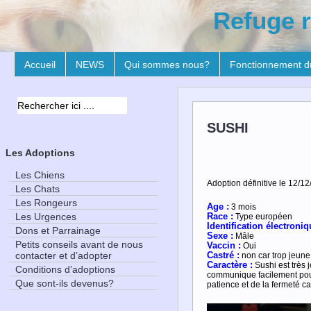
Refuge r
Accueil
NEWS
Qui sommes nous?
Fonctionnement d
SUSHI
Les Adoptions
Les Chiens
Adoption définitive le 12/12
Les Chats
Les Rongeurs
Age :
3 mois
Les Urgences
Race :
Type européen
Identification électroniq
Dons et Parrainage
Sexe :
Mâle
Petits conseils avant de nous
Vaccin :
Oui
contacter et d’adopter
Castré :
non car trop jeune 
Caractère :
Sushi est très
Conditions d’adoptions
communique facilement pour 
Que sont-ils devenus?
patience et de la fermeté car