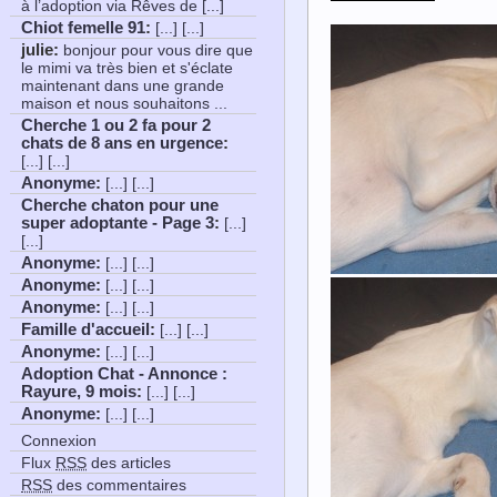
à l’adoption via Rêves de [...]
Chiot femelle 91
:
[...] [...]
julie:
bonjour pour vous dire que
le mimi va très bien et s'éclate
maintenant dans une grande
maison et nous souhaitons ...
Cherche 1 ou 2 fa pour 2
chats de 8 ans en urgence
:
[...] [...]
Anonyme
:
[...] [...]
Cherche chaton pour une
super adoptante - Page 3
:
[...]
[...]
Anonyme
:
[...] [...]
Anonyme
:
[...] [...]
Anonyme
:
[...] [...]
Famille d'accueil
:
[...] [...]
Anonyme
:
[...] [...]
Adoption Chat - Annonce :
Rayure, 9 mois
:
[...] [...]
Anonyme
:
[...] [...]
Connexion
Flux
RSS
des articles
RSS
des commentaires