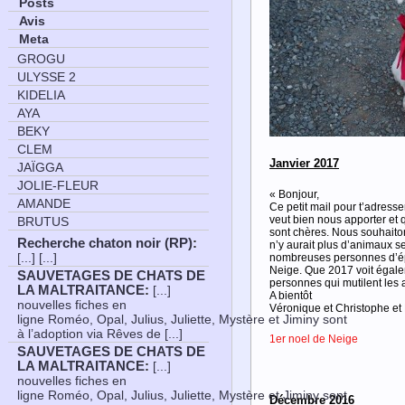
Posts
Avis
Meta
GROGU
ULYSSE 2
KIDELIA
AYA
BEKY
CLEM
Janvier 2017
JAÏGGA
JOLIE-FLEUR
« Bonjour,
AMANDE
Ce petit mail pour t’adresse
veut bien nous apporter et 
BRUTUS
sont chères. Nous souhaiton
Recherche chaton noir (RP)
:
n’y aurait plus d’animaux se
[...] [...]
nombreuses personnes d’épr
Neige. Que 2017 voit égaleme
SAUVETAGES DE CHATS DE
personnes qui mutilent les
LA MALTRAITANCE
:
[...]
A bientôt
nouvelles fiches en
Véronique et Christophe et 
ligne Roméo, Opal, Julius, Juliette, Mystère et Jiminy sont
à l’adoption via Rêves de [...]
1er noel de Neige
SAUVETAGES DE CHATS DE
LA MALTRAITANCE
:
[...]
nouvelles fiches en
ligne Roméo, Opal, Julius, Juliette, Mystère et Jiminy sont
Décembre 2016