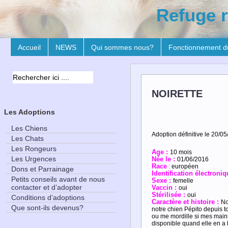
Refuge r
Accueil
NEWS
Qui sommes nous?
Fonctionnement d
NOIRETTE
Les Adoptions
Les Chiens
Adoption définitive le 20/05
Les Chats
Les Rongeurs
Age :
10 mois
Les Urgences
Née le :
01/06/2016
R
ace
:
européen
Dons et Parrainage
Ide
ntification électroni
Petits conseils avant de nous
Sexe :
femelle
contacter et d’adopter
Vaccin :
oui
Stérilisée :
oui
Conditions d’adoptions
Caractère et histoire :
No
Que sont-ils devenus?
notre chien Pépito depuis to
ou me mordille si mes mains 
disponible quand elle en a 