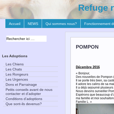
Refuge r
Accueil
NEWS
Qui sommes nous?
Fonctionnement d
POMPON
Les Adoptions
Les Chiens
Décembre 2016
Les Chats
« Bonjour,
Les Rongeurs
Des nouvelles de Pompon ( a
Les Urgences
Il se porte très bien, sa ca
Il adore les calins de sa ma
Dons et Parrainage
Il a déjà sejourné plusieurs 
Petits conseils avant de nous
Nous devons surveiller Pompo
contacter et d’adopter
Espérons que beaucoup d’au
ma famille et moi souhaiton
Conditions d’adoptions
Famille L. »
Que sont-ils devenus?