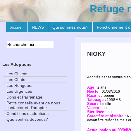
Refuge r
Accueil
NEWS
Qui sommes nous?
Fonctionnement d
NIOKY
Les Adoptions
Les Chiens
Adoptée par sa famille d’ac
Les Chats
Les Rongeurs
Age
:
2 ans
Les Urgences
Née le :
01/03/2016
R
ace
:
européen
Dons et Parrainage
Tatouage :
195GMB
Petits conseils avant de nous
Sexe :
femelle
contacter et d’adopter
Vaccin :
oui
Stérilisé
e :
oui
Conditions d’adoptions
Caractère et histoire :
Ni
Que sont-ils devenus?
devait être relâchée mais el
Actualisation au 09/04/2