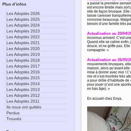
a passé la première semaine
Plus d’infos
est encore timide mais sort
elle de façon brusque. Elle
Les Adoptés 2026
laisse caresser tranquilleme
Les Adoptés 2025
ronronne beaucoup. Malgré sa 
besoin d’une famille très p
Les Adoptés 2024
Les Adoptés 2023
Actualisation au 20/04/2
Les Adoptés 2022
inconnus arrivent. C’est un
Quand elle se calme enfin, j’
Les Adoptés 2021
douce, et ne griffe pas. Ell
Les Adoptés 2020
compagnie. »
Les Adoptés 2019
Actualisation au 26/05/2
Les Adoptés 2018
mouvements brusques, elle e
Les Adoptés 2017
maison, alors qu’avant elle 
Les Adoptés 2016
mise à dormir avec moi ! C’e
rire et s’est montrée très at
Les Adoptés 2015
a pour drôle d’habitude de «
Les Adoptés 2014
pour jouer (c’est une sporti
en bas âge). »
Les Adoptés 2013
Les Adoptés 2012
En accueil chez Enya.
Les Adoptés 2011
Ils nous ont quittés
Perdus
Trouvés