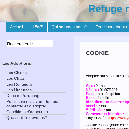
Refuge r
Accueil
NEWS
Qui sommes nous?
Fonctionnement d
COOKIE
Les Adoptions
Les Chiens
Adoptée par sa famille d’ac
Les Chats
Les Rongeurs
Age :
2 ans
Les Urgences
Née le :
01/07/2016
Race :
croisée griffon
Dons et Parrainage
Sexe :
femelle
Petits conseils avant de nous
Identification électroniq
contacter et d’adopter
Vaccin :
oui
Stérilisée :
oui
Conditions d’adoptions
Caractère et
histoire :
Que sont-ils devenus?
Playlist vidéo:
https://www
Cookie est une jeune chienn