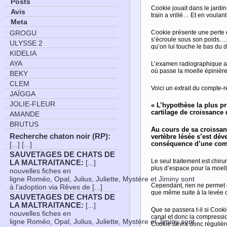
Posts
Cookie jouait dans le jardi
Avis
train a vrillé… Et en voula
Meta
Cookie présente une perte de
GROGU
s’écroule sous son poids…. 
ULYSSE 2
qu’on lui touche le bas du
KIDELIA
AYA
L’examen radiographique a r
où passe la moelle épinière
BEKY
CLEM
Voici un extrait du compte-r
JAÏGGA
JOLIE-FLEUR
« L’hypothèse la plus pr
cartilage de croissance 
AMANDE
BRUTUS
Au cours de sa croissan
Recherche chaton noir (RP)
:
vertèbre lésée s’est dév
conséquence d’une compr
[...] [...]
SAUVETAGES DE CHATS DE
Le seul traitement est chiru
LA MALTRAITANCE
:
[...]
plus d’espace pour la moell
nouvelles fiches en
ligne Roméo, Opal, Julius, Juliette, Mystère et Jiminy sont
Cependant, rien ne permet d
à l’adoption via Rêves de [...]
que même suite à la levée 
SAUVETAGES DE CHATS DE
LA MALTRAITANCE
:
[...]
Que se passera t-il si Cooki
nouvelles fiches en
canal et donc la compress
ligne Roméo, Opal, Julius, Juliette, Mystère et Jiminy sont
Cookie devra donc régulièr