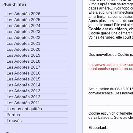
suite à cet accident, elle n
Plus d’infos
2 mois après son sauvetage
pattes arrière… (voir topo 
Elle a subi une laminectomi
Les Adoptés 2026
ainsi limiter sa compression
Les Adoptés 2025
Après plusieurs mois de co
joue, elle court! Elle est pl
Les Adoptés 2024
Cookie est ok chiens, ch
Les Adoptés 2023
Cookie garde une démarche
Les Adoptés 2022
Voir sa 4e vidéo, elle cour
Les Adoptés 2021
_____________________
Les Adoptés 2020
Des nouvelles de Cookie p
Les Adoptés 2019
Les Adoptés 2018
http://www.actuanimaux.com
Les Adoptés 2017
reunionnaise-operee-en-ur
Les Adoptés 2016
Les Adoptés 2015
_____________________
Les Adoptés 2014
Actualisation du 08/12/201
Les Adoptés 2013
convalescence. Des nouvelle
Les Adoptés 2012
Les Adoptés 2011
_____________________
Ils nous ont quittés
Cookie est un chiot femelle 
Perdus
de sa balade… Suite au cho
Trouvés
Et pourtant…