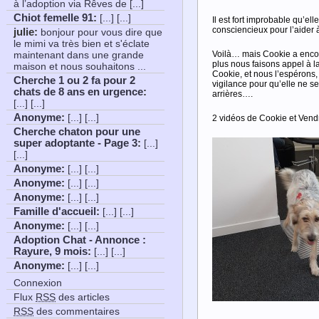
à l’adoption via Rêves de [...]
Chiot femelle 91
:
[...] [...]
Il est fort improbable qu’el
consciencieux pour l’aider 
julie:
bonjour pour vous dire que
le mimi va très bien et s'éclate
Voilà… mais Cookie a encore
maintenant dans une grande
plus nous faisons appel à l
maison et nous souhaitons ...
Cookie, et nous l’espérons, p
Cherche 1 ou 2 fa pour 2
vigilance pour qu’elle ne se
chats de 8 ans en urgence
:
arrières….
[...] [...]
Anonyme
:
[...] [...]
2 vidéos de Cookie et Vend
Cherche chaton pour une
super adoptante - Page 3
:
[...]
[...]
Anonyme
:
[...] [...]
Anonyme
:
[...] [...]
Anonyme
:
[...] [...]
Famille d'accueil
:
[...] [...]
Anonyme
:
[...] [...]
Adoption Chat - Annonce :
Rayure, 9 mois
:
[...] [...]
Anonyme
:
[...] [...]
Connexion
Flux
RSS
des articles
RSS
des commentaires