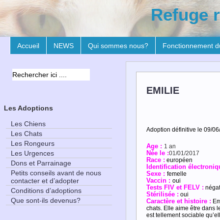
Refuge r
Accueil
NEWS
Qui sommes nous?
Fonctionnement d
EMILIE
Les Adoptions
Les Chiens
Adoption définitive le 09/06
Les Chats
Les Rongeurs
Age :
1 an
Les Urgences
Née le :
01/01/2017
Race :
européen
Dons et Parrainage
Identification électroniq
Petits conseils avant de nous
Sexe :
femelle
contacter et d’adopter
Vaccin :
oui
Tests FIV et FELV :
négat
Conditions d’adoptions
Stérilisée :
oui
Que sont-ils devenus?
Caractère et histoire :
Em
chats. Elle aime être dans le
est tellement sociable qu’ell