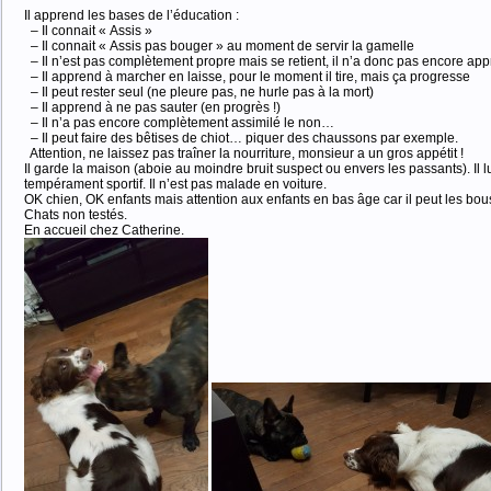
Il apprend les bases de l’éducation :
– Il connait « Assis »
– Il connait « Assis pas bouger » au moment de servir la gamelle
– Il n’est pas complètement propre mais se retient, il n’a donc pas encore ap
– Il apprend à marcher en laisse, pour le moment il tire, mais ça progresse
– Il peut rester seul (ne pleure pas, ne hurle pas à la mort)
– Il apprend à ne pas sauter (en progrès !)
– Il n’a pas encore complètement assimilé le non…
– Il peut faire des bêtises de chiot… piquer des chaussons par exemple.
Attention, ne laissez pas traîner la nourriture, monsieur a un gros appétit !
Il garde la maison (aboie au moindre bruit suspect ou envers les passants). Il 
tempérament sportif. Il n’est pas malade en voiture.
OK chien, OK enfants mais attention aux enfants en bas âge car il peut les bou
Chats non testés.
En accueil chez Catherine.