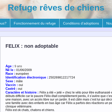
Refuge rêves de chiens
ous?
Fonctionnement du refuge
Conditions d’adoptions
Nou
FELIX : non adoptable
Age :
9 ans
Né le :
01/06/2009
Race :
européen
Identification électronique :
250269812217724
Sexe :
mâle
Vaccin :
oui
Castré :
oui
Caractère et
histoire
:
Félix a été « jeté » chez le véto pour être euthanasié 
débuts difficile car le pauvre Félix était complètement perdu, il s’avère que c’es
une maison, avec un accès libre sur un jardin. Il est câlin mais c’est lui qui d
une famille avec des enfants en bas âge car Félix a parfois des réactions un peu
clinique vétérinaire.
Félix est ok chats, chatons et chiens.