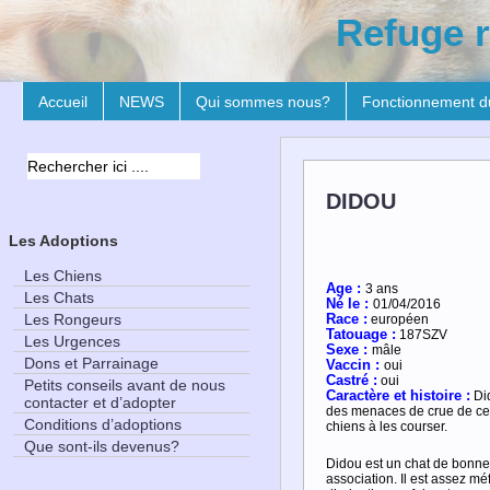
Refuge r
Accueil
NEWS
Qui sommes nous?
Fonctionnement d
DIDOU
Les Adoptions
Les Chiens
Age :
3 ans
Les Chats
Né le :
01/04/2016
Les Rongeurs
Race :
européen
Tatouage :
187SZV
Les Urgences
Sexe :
mâle
Dons et Parrainage
Vaccin :
oui
Castré :
oui
Petits conseils avant de nous
Caractère et histoire :
Di
contacter et d’adopter
des menaces de crue de cet
Conditions d’adoptions
chiens à les courser.
Que sont-ils devenus?
Didou est un chat de bonne t
association. Il est assez mé