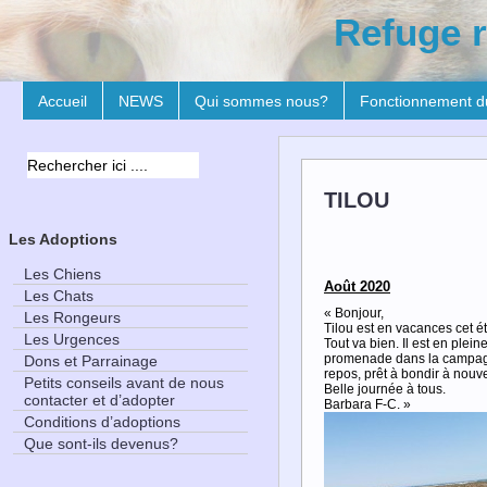
Refuge r
Accueil
NEWS
Qui sommes nous?
Fonctionnement d
TILOU
Les Adoptions
Les Chiens
Août 2020
Les Chats
« Bonjour,
Les Rongeurs
Tilou est en vacances cet ét
Les Urgences
Tout va bien. Il est en plei
promenade dans la campagne 
Dons et Parrainage
repos, prêt à bondir à nouv
Petits conseils avant de nous
Belle journée à tous.
contacter et d’adopter
Barbara F-C. »
Conditions d’adoptions
Que sont-ils devenus?