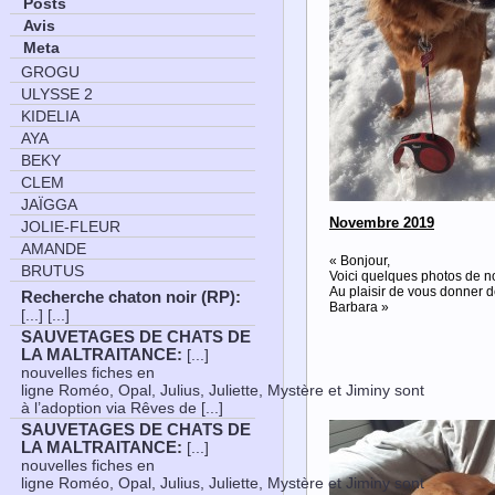
Posts
Avis
Meta
GROGU
ULYSSE 2
KIDELIA
AYA
BEKY
CLEM
JAÏGGA
Novembre 2019
JOLIE-FLEUR
AMANDE
« Bonjour,
BRUTUS
Voici quelques photos de no
Au plaisir de vous donner 
Recherche chaton noir (RP)
:
Barbara »
[...] [...]
SAUVETAGES DE CHATS DE
LA MALTRAITANCE
:
[...]
nouvelles fiches en
ligne Roméo, Opal, Julius, Juliette, Mystère et Jiminy sont
à l’adoption via Rêves de [...]
SAUVETAGES DE CHATS DE
LA MALTRAITANCE
:
[...]
nouvelles fiches en
ligne Roméo, Opal, Julius, Juliette, Mystère et Jiminy sont