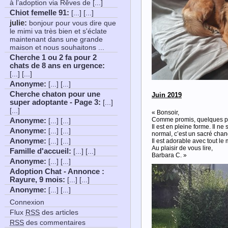
à l’adoption via Rêves de [...]
Chiot femelle 91
:
[...] [...]
julie:
bonjour pour vous dire que
le mimi va très bien et s'éclate
maintenant dans une grande
maison et nous souhaitons ...
Cherche 1 ou 2 fa pour 2
chats de 8 ans en urgence
:
[...] [...]
Anonyme
:
[...] [...]
Cherche chaton pour une
Juin 2019
super adoptante - Page 3
:
[...]
[...]
« Bonsoir,
Comme promis, quelques phot
Anonyme
:
[...] [...]
Il est en pleine forme. Il n
Anonyme
:
[...] [...]
normal, c’est un sacré chan
Anonyme
:
[...] [...]
Il est adorable avec tout le
Au plaisir de vous lire,
Famille d'accueil
:
[...] [...]
Barbara C. »
Anonyme
:
[...] [...]
Adoption Chat - Annonce :
Rayure, 9 mois
:
[...] [...]
Anonyme
:
[...] [...]
Connexion
Flux
RSS
des articles
RSS
des commentaires