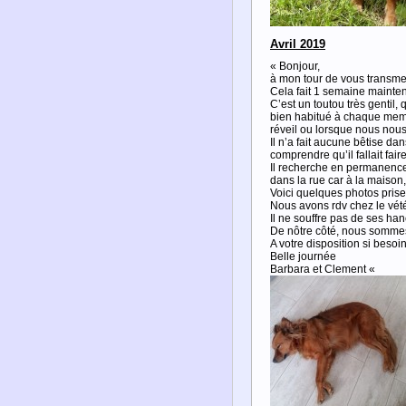
Avril 2019
« Bonjour,
à mon tour de vous transmet
Cela fait 1 semaine maintena
C’est un toutou très gentil
bien habitué à chaque membre
réveil ou lorsque nous nou
Il n’a fait aucune bêtise da
comprendre qu’il fallait fai
Il recherche en permanence
dans la rue car à la maison, i
Voici quelques photos pris
Nous avons rdv chez le vété
Il ne souffre pas de ses ha
De nôtre côté, nous sommes t
A votre disposition si besoin
Belle journée
Barbara et Clement «