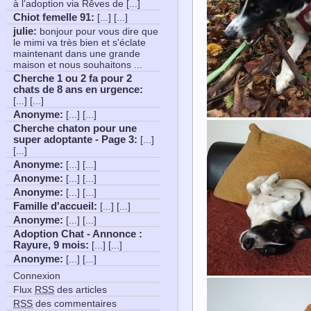
à l’adoption via Rêves de [...]
Chiot femelle 91
:
[...] [...]
julie:
bonjour pour vous dire que
le mimi va très bien et s'éclate
maintenant dans une grande
maison et nous souhaitons ...
Cherche 1 ou 2 fa pour 2
chats de 8 ans en urgence
:
[...] [...]
Anonyme
:
[...] [...]
Cherche chaton pour une
super adoptante - Page 3
:
[...]
[...]
Anonyme
:
[...] [...]
Anonyme
:
[...] [...]
Anonyme
:
[...] [...]
Famille d'accueil
:
[...] [...]
Anonyme
:
[...] [...]
Adoption Chat - Annonce :
Rayure, 9 mois
:
[...] [...]
Anonyme
:
[...] [...]
Connexion
Flux
RSS
des articles
RSS
des commentaires