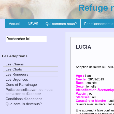
Refuge r
Accueil
NEWS
Qui sommes nous?
Fonctionnement d
LUCIA
Les Adoptions
Les Chiens
Adoption définitive le 07/01
Les Chats
Les Rongeurs
Age :
1 an
Les Urgences
Née le :
28/09/2019
Race :
croisée
Dons et Parrainage
Sexe :
femelle
Petits conseils avant de nous
Identification électroniq
contacter et d’adopter
Vaccin :
oui
Stérilisée :
oui
Conditions d’adoptions
Caractère et histoire :
Luci
Que sont-ils devenus?
rêveurs avec sa mère Stella
Elle apprend à faire confia