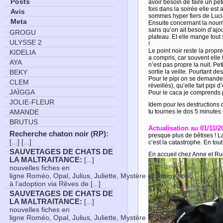
Posts
avoir besoin de faire un peti
fois dans la soirée elle est
Avis
sommes hyper fiers de Luci
Meta
Ensuite concernant la nourri
sans qu’on ait besoin d’ajou
GROGU
plateau. Et elle mange tout 
ULYSSE 2
!
Le point noir reste la propre
KIDELIA
a compris, car souvent elle 
AYA
n’est pas propre la nuit. Pe
sortie la veille. Pourtant d
BEKY
Pour le pipi on se demande s
CLEM
réveillés), qu’elle fait pipi d
JAÏGGA
Pour le caca je comprends p
JOLIE-FLEUR
Idem pour les destructions 
tu tournes le dos 5 minutes et
AMANDE
BRUTUS
Actualisation au 01/11/2
Recherche chaton noir (RP)
:
presque plus de bêtises ! La 
[...] [...]
c’est la catastrophe. En tout 
SAUVETAGES DE CHATS DE
En accueil chez Anne et Ru
LA MALTRAITANCE
:
[...]
nouvelles fiches en
ligne Roméo, Opal, Julius, Juliette, Mystère et Jiminy sont
à l’adoption via Rêves de [...]
SAUVETAGES DE CHATS DE
LA MALTRAITANCE
:
[...]
nouvelles fiches en
ligne Roméo, Opal, Julius, Juliette, Mystère et Jiminy sont