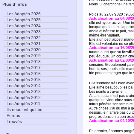
Elle s’entend et se rassure
Plus d’infos
Nous lui cherchons une fami
Les Adoptés 2026
Poids au 22/07/2020 : 9,65
Actualisation au 04/08/2
Les Adoptés 2025
elle est hyper active. Une 
Les Adoptés 2024
lorsque quelqu’un s’approc
aboie et hérisse le poil, mai
Les Adoptés 2023
même être vigilant.
Les Adoptés 2022
Elle a un petit appétit mange
Les Adoptés 2021
Elle est volontaire ne se pl
Actualisation au 16/08/2
Les Adoptés 2020
faudra aussi que sa
famill
Les Adoptés 2019
peu éduqué. Un copain chien
Actualisation au 02/09/2
Les Adoptés 2018
semaine. Globalement ça se 
Les Adoptés 2017
hormis ses jouets, elle man
trie pour ne manger que la 
Les Adoptés 2016
Les Adoptés 2015
Elle s’entend très bien avec 
Les Adoptés 2014
Elle aime beaucoup les balad
Les Adoptés 2013
Les points à travailler :
Autant Lucia n’est pas crai
Les Adoptés 2012
quelqu’un vient chez nous c
Les Adoptés 2011
intrus pénètre son territoire
Autre chose, j’ai du mal à g
Ils nous ont quittés
dessus, je n’arrive pas du to
Perdus
progrès donc on a bon espoi
Actualisation au 04/10/2
Trouvés
En premier, énormes progrès