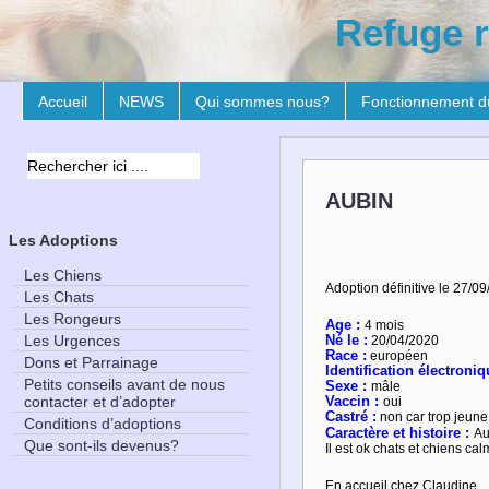
Refuge r
Accueil
NEWS
Qui sommes nous?
Fonctionnement d
AUBIN
Les Adoptions
Les Chiens
Adoption définitive le 27/09
Les Chats
Les Rongeurs
Age :
4 mois
Les Urgences
Né le :
20/04/2020
Race :
européen
Dons et Parrainage
Identification électroniq
Petits conseils avant de nous
Sexe :
mâle
contacter et d’adopter
Vaccin :
oui
Castré :
non car trop jeune
Conditions d’adoptions
Caractère et
histoire :
Au
Que sont-ils devenus?
Il est ok chats et chiens cal
En accueil chez Claudine.