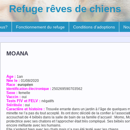
Refuge rêves de chiens
ous?
Fonctionnement du refuge
Conditions d’adoptions
Nou
MOANA
Age :
1an
Née le :
01/08/2020
R
ace
:
européen
Identification électronique :
250269590703562
Sexe :
femelle
Vaccin :
oui
Tests FIV et FELV :
négatifs
Stérilisée :
oui
Caractère et histoire :
Trouvée errante dans un jardin à l’âge de quelques mo
minette ne l’a pas du tout accepté. Ils ont donc décidé de la confier à l’associ
accouchait de 4 bébés dans la salle de bain de sa famille d’accueil : Momo, M
protectrice avec ses chatons et l’approcher était très compliqué. Ses bébés s
encore méfiante avec les humains.
Elle s’entend bien avec les chats mais n’a pas été testé avec les chiens.