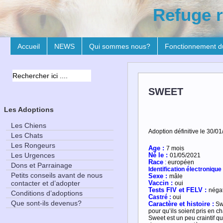
Refuge r
Accueil
NEWS
Qui sommes nous?
Fonctionnement d
SWEET
Les Adoptions
Les Chiens
Adoption définitive le 30/01
Les Chats
Les Rongeurs
Age :
7
mois
Les Urgences
Né le :
01/05/2021
R
ace
:
européen
Dons et Parrainage
Identification électronique 
Petits conseils avant de nous
Sexe :
mâle
contacter et d’adopter
Vaccin :
oui
Tests FIV et FELV :
négat
Conditions d’adoptions
C
astré :
oui
Que sont-ils devenus?
Caractère et histoire :
Swe
pour qu’ils soient pris en c
Sweet est un peu craintif q