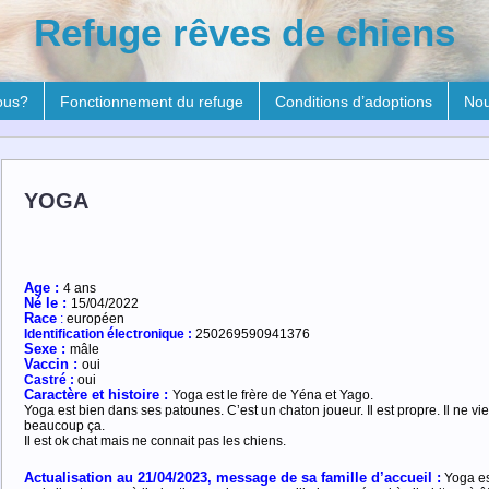
Refuge rêves de chiens
ous?
Fonctionnement du refuge
Conditions d’adoptions
Nou
YOGA
Age :
4 ans
Né le :
15/04/2022
R
ace
:
européen
Identification électronique :
250269590941376
Sexe :
mâle
Vaccin :
oui
Castré :
oui
Caractère et histoire :
Yoga est le frère de Yéna et Yago.
Yoga est bien dans ses patounes. C’est un chaton joueur. Il est propre. Il ne vi
beaucoup ça.
Il est ok chat mais ne connait pas les chiens.
Actualisation au 21/04/2023, message de sa famille d’accueil :
Yoga es