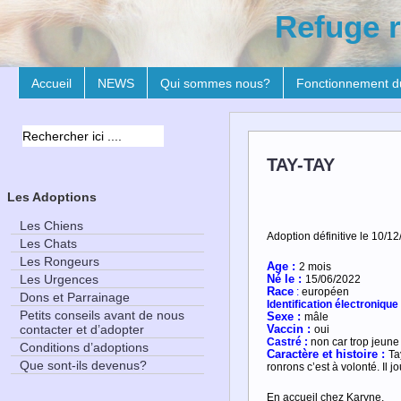
Refuge r
Accueil
NEWS
Qui sommes nous?
Fonctionnement d
TAY-TAY
Les Adoptions
Les Chiens
Adoption définitive le 10/12
Les Chats
Les Rongeurs
Age :
2 mois
Les Urgences
Né le :
15/06/2022
R
ace
:
européen
Dons et Parrainage
Identification électronique 
Petits conseils avant de nous
Sexe :
mâle
contacter et d’adopter
Vaccin :
oui
Castré :
non car trop jeune
Conditions d’adoptions
Caractère et histoire :
Ta
Que sont-ils devenus?
ronrons c’est à volonté. Il j
En accueil chez Karyne.