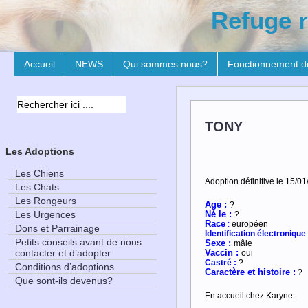
Refuge r
Accueil
NEWS
Qui sommes nous?
Fonctionnement d
TONY
Les Adoptions
Les Chiens
Adoption définitive le 15/01
Les Chats
Les Rongeurs
Age :
?
Les Urgences
Né le :
?
R
ace
:
européen
Dons et Parrainage
Identification électronique 
Petits conseils avant de nous
Sexe :
mâle
contacter et d’adopter
Vaccin :
oui
Castré :
?
Conditions d’adoptions
Caractère et histoire :
?
Que sont-ils devenus?
En accueil chez Karyne.