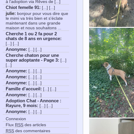
à l’adoption via Rêves de [...]
Chiot femelle 91
:
[...] [...]
julie:
bonjour pour vous dire que
le mimi va très bien et s'éclate
maintenant dans une grande
maison et nous souhaitons ...
Cherche 1 ou 2 fa pour 2
chats de 8 ans en urgence
:
[...] [...]
Anonyme
:
[...] [...]
Cherche chaton pour une
super adoptante - Page 3
:
[...]
[...]
Anonyme
:
[...] [...]
Anonyme
:
[...] [...]
Anonyme
:
[...] [...]
Famille d'accueil
:
[...] [...]
Anonyme
:
[...] [...]
Adoption Chat - Annonce :
Rayure, 9 mois
:
[...] [...]
Anonyme
:
[...] [...]
Connexion
Flux
RSS
des articles
RSS
des commentaires