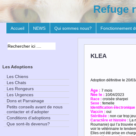
Refuge r
Accueil
NEWS
Qui sommes nous?
Fonctionnement d
KLEA
Les Adoptions
Les Chiens
Adoption définitive le 20/03
Les Chats
Les Rongeurs
Age :
7 mois
Les Urgences
Née le :
10/04/2023
Race :
croisée sharpei
Dons et Parrainage
Sexe :
femelle
Petits conseils avant de nous
Identification électronique
contacter et d’adopter
Vaccin :
oui
Stérilisée :
non car trop je
Conditions d’adoptions
Caractère et histoire
:
La 
Que sont-ils devenus?
Roumanie) qui l’a trouvée e
voir le vétérinaire le lend
Elles ont été prise en charg