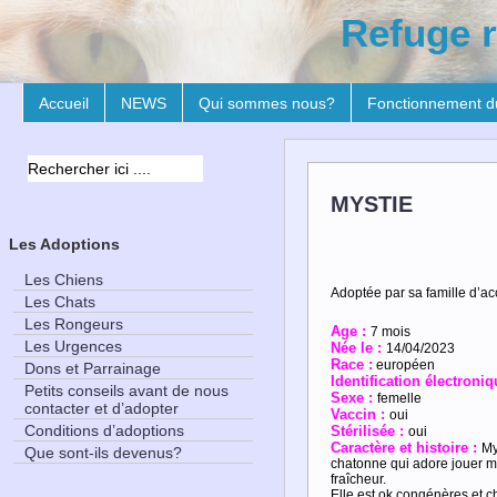
Refuge r
Accueil
NEWS
Qui sommes nous?
Fonctionnement d
MYSTIE
Les Adoptions
Les Chiens
Adoptée par sa famille d’ac
Les Chats
Les Rongeurs
Age :
7 mois
Les Urgences
Née le :
14/04/2023
Race :
européen
Dons et Parrainage
Identification électroniq
Petits conseils avant de nous
Sexe :
femelle
contacter et d’adopter
Vaccin :
oui
Conditions d’adoptions
Stérilisée :
oui
Caractère et
histoire :
My
Que sont-ils devenus?
chatonne qui adore jouer mai
fraîcheur.
Elle est ok congénères et chi