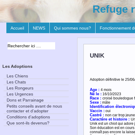
Refuge r
Accueil
NEWS
Qui sommes nous?
Fonctionnement d
UNIK
Les Adoptions
Les Chiens
Adoption définitive le 25/06
Les Chats
Les Rongeurs
Age :
4 mois
Les Urgences
Né le :
16/10/2023
Race :
croisé bouledogue f
Dons et Parrainage
Sexe :
mâle
Petits conseils avant de nous
Identification électroniq
contacter et d’adopter
Vaccin :
oui
Castré :
non car trop jeune
Conditions d’adoptions
Caractère et
histoire :
Un
Que sont-ils devenus?
Unik est un chiot qui adore 
Son éducation est en cours e
connaît pas encore la laisse