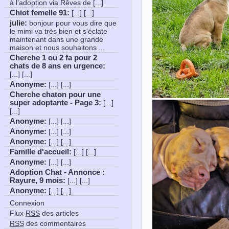
à l’adoption via Rêves de [...]
Chiot femelle 91
:
[...] [...]
julie:
bonjour pour vous dire que
le mimi va très bien et s'éclate
maintenant dans une grande
maison et nous souhaitons ...
Cherche 1 ou 2 fa pour 2
chats de 8 ans en urgence
:
[...] [...]
Anonyme
:
[...] [...]
Cherche chaton pour une
super adoptante - Page 3
:
[...]
[...]
Anonyme
:
[...] [...]
Anonyme
:
[...] [...]
Anonyme
:
[...] [...]
Famille d'accueil
:
[...] [...]
Anonyme
:
[...] [...]
Adoption Chat - Annonce :
Rayure, 9 mois
:
[...] [...]
Anonyme
:
[...] [...]
Connexion
Flux
RSS
des articles
RSS
des commentaires