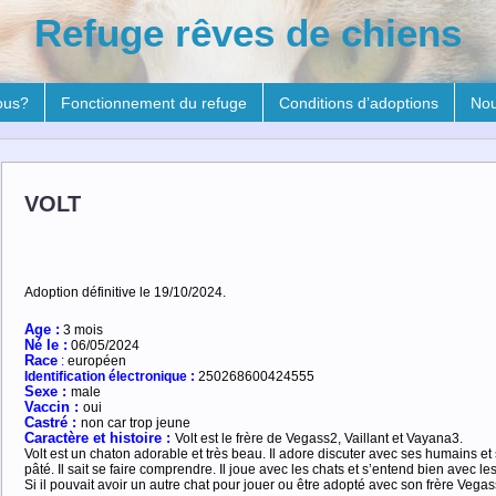
Refuge rêves de chiens
ous?
Fonctionnement du refuge
Conditions d’adoptions
Nou
VOLT
Adoption définitive le 19/10/2024.
Age :
3 mois
Né le :
06/05/2024
R
ace
:
européen
Identification électronique :
250268600424555
Sexe :
male
Vaccin :
oui
Castré :
non car trop jeune
Caractère et histoire :
Volt est le frère de Vegass2, Vaillant et Vayana3.
Volt est un chaton adorable et très beau. Il adore discuter avec ses humains et 
pâté. Il sait se faire comprendre. Il joue avec les chats et s’entend bien avec les 
Si il pouvait avoir un autre chat pour jouer ou être adopté avec son frère Vegas