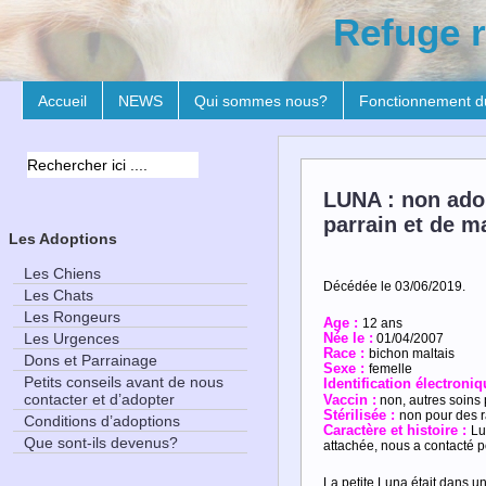
Refuge r
Accueil
NEWS
Qui sommes nous?
Fonctionnement d
LUNA : non adop
parrain et de m
Les Adoptions
Les Chiens
Décédée le 03/06/2019.
Les Chats
Les Rongeurs
Age :
12 ans
Les Urgences
Née le :
01/04/2007
Race :
bichon maltais
Dons et Parrainage
Sexe :
femelle
Petits conseils avant de nous
Identification électroniq
contacter et d’adopter
Vaccin :
non, autres soins p
Stérilisée :
non pour des r
Conditions d’adoptions
Caractère et h
istoire :
Lu
Que sont-ils devenus?
attachée, nous a contacté p
La petite Luna était dans un