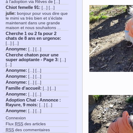
à l’adoption via Rêves de [...]
Chiot femelle 91
:
[...] [...]
julie:
bonjour pour vous dire que
le mimi va très bien et s'éclate
maintenant dans une grande
maison et nous souhaitons ...
Cherche 1 ou 2 fa pour 2
chats de 8 ans en urgence
:
[...] [...]
Anonyme
:
[...] [...]
Cherche chaton pour une
super adoptante - Page 3
:
[...]
[...]
Anonyme
:
[...] [...]
Anonyme
:
[...] [...]
Anonyme
:
[...] [...]
Famille d'accueil
:
[...] [...]
Anonyme
:
[...] [...]
Adoption Chat - Annonce :
Rayure, 9 mois
:
[...] [...]
Anonyme
:
[...] [...]
Connexion
Flux
RSS
des articles
RSS
des commentaires