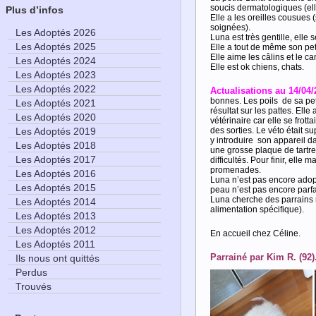
soucis dermatologiques (el
Plus d’infos
Elle a les oreilles cousues 
soignées).
Les Adoptés 2026
Luna est très gentille, elle
Les Adoptés 2025
Elle a tout de même son peti
Elle aime les câlins et le c
Les Adoptés 2024
Elle est ok chiens, chats.
Les Adoptés 2023
Les Adoptés 2022
Actualisations au 14/04/
bonnes. Les poils de sa pet
Les Adoptés 2021
résultat sur les pattes. El
Les Adoptés 2020
vétérinaire car elle se frot
des sorties. Le véto était su
Les Adoptés 2019
y introduire son appareil da
Les Adoptés 2018
une grosse plaque de tartre
Les Adoptés 2017
difficultés. Pour finir, el
promenades.
Les Adoptés 2016
Luna n’est pas encore adop
Les Adoptés 2015
peau n’est pas encore parfa
Luna cherche des parrains 
Les Adoptés 2014
alimentation spécifique).
Les Adoptés 2013
Les Adoptés 2012
En accueil chez Céline.
Les Adoptés 2011
Parrainé par Kim R. (92)
Ils nous ont quittés
Perdus
Trouvés