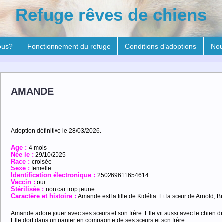
Refuge rêves de chiens
ous?
Fonctionnement du refuge
Conditions d’adoptions
Nou
AMANDE
Adoption définitive le 28/03/2026.
Age :
4 mois
Née le :
29/10/2025
Race :
croisée
Sexe :
femelle
Identification électronique :
250269611654614
Vaccin :
oui
Stérilisée :
non car trop jeune
Caractère et histoire :
Amande est la fille de Kidélia. Et la sœur de Arnold, Ber
Amande adore jouer avec ses sœurs et son frère. Elle vit aussi avec le chien d
Elle dort dans un panier en compagnie de ses sœurs et son frère.